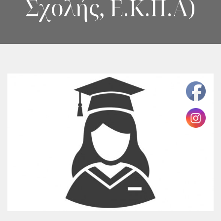
Σχολής, Ε.Κ.Π.Α)