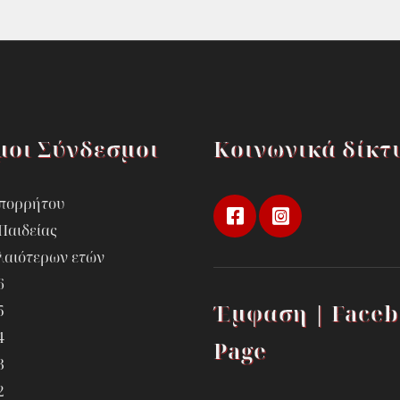
μοι Σύνδεσμοι
Κοινωνικά δίκτ
Απορρήτου
Παιδείας
λαιότερων ετών
6
Έμφαση | Face
5
4
Page
3
2